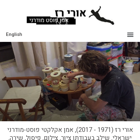
English
אורי רז (1971 - 2017), אמן אקלקטי פוסט-מודרני
ישראלי. שילב בעבודתו ציור, צילום, פיסול, שירה,